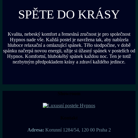
SPĚTE DO KRÁSY
Kvalita, nebeský komfort a řemeslná zručnost je pro společnost
Hypnos nade vše. Každá postel je navržena tak, aby nabízela
hluboce relaxační a omlazující spánek. Tělo siodpočine, v době
spánku načerpá novou energii, užije si úžasný spánek v postelích od
Hypnos. Komfortní, hlubokéhý spánek každou noc. Ten je totiž
nezbytným předpokladem krásy a zdraví každého jedince.
Showroom
Kontakt
Adresa:
Korunní 1284/54, 120 00 Praha 2