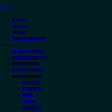
HOME
O ZNAČCE
TRADICE
HODNOTY
KVALITY
KRÁLOVSKÉ OCENENÍ
POSTELE
PŘÍRODNÍ MATRACE
TAŠTIČKOVÉ MATRACE
VYSOKÉ POSTELE
ŽIVOTNÍ PROSTŘEDÍ
KOLEKCE LEGACY
RESIDENCE
MEDITATION
HAVEN
RESERVE
SANCTUARY