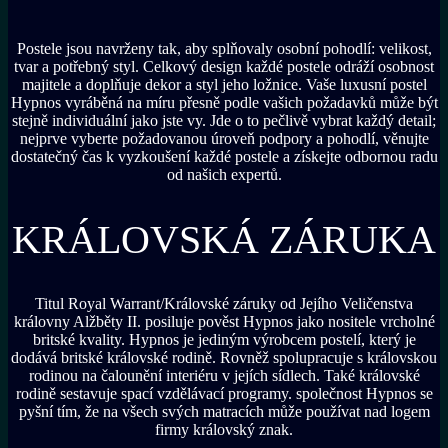
Postele jsou navrženy tak, aby splňovaly osobní pohodlí: velikost,
tvar a potřebný styl. Celkový design každé postele odráží osobnost
majitele a doplňuje dekor a styl jeho ložnice. Vaše luxusní postel
Hypnos vyráběná na míru přesně podle vašich požadavků může být
stejně individuální jako jste vy. Jde o to pečlivě vybrat každý detail;
nejprve vyberte požadovanou úroveň podpory a pohodlí, věnujte
dostatečný čas k vyzkoušení každé postele a získejte odbornou radu
od našich expertů.
KRÁLOVSKÁ ZÁRUKA
Titul Royal Warrant/Královské záruky od Jejího Veličenstva
královny Alžběty II. posiluje pověst Hypnos jako nositele vrcholné
britské kvality. Hypnos je jediným výrobcem postelí, který je
dodává britské královské rodině. Rovněž spolupracuje s královskou
rodinou na čalounění interiéru v jejích sídlech. Také královské
rodině sestavuje spací vzdělávací programy. společnost Hypnos se
pyšní tím, že na všech svých matracích může používat nad logem
firmy královský znak.